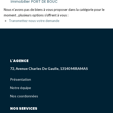
Immobilier PORT DE BOUC
Déjà Vendus
Nous n'avons pas de biens à vous proposer dans la catégorie pour le
moment , plusieurs options s'offrent à vous :
CRÉDIT IMMOBILIER
Transmettez-nous votre demande
PATRIMOINE
Présentation
Devis En Assurance Professionnelle
L'AGENCE
72, Avenue Charles De Gaulle, 13140 MIRAMAS
L'AGENCE
Présentation
Présentation
Notre équipe
Nos coordonnées
Notre Équipe
Liste Des Documents
Nos Coordonnées
NOS SERVICES