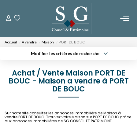
CONTACTEZ-NOUS
Accueil
A vendre
Maison
PORT DE BOUC
PROGRAMMES NEUFS
Modifier les critères de recherche
Type de transaction
Localisation
Acheter
Localisation
Fos Sur Mer - Le Domaine Des Romarins
Achat / Vente Maison PORT DE
Type de bien
Fos Sur Mer - Les Jardins De Bos
Sélectionnez...
BOUC - Maison a vendre à PORT
Surface min
Orgon - Le Domaine Du Musée
DE BOUC
Budget max
Plus de critères
NOS BIENS
Créer une alerte
Sur notre site consultez les annonces immobilière de Maison à
vendre PORT DE BOUC. Trouvez votre Maison sur PORT DE BOUC grâce
A La Vente
aux annonces immobilières de SG CONSEIL ET PATRIMOINE.
A La Location