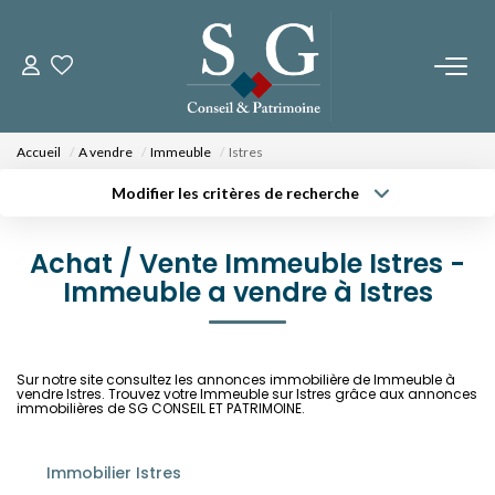
CONTACTEZ-NOUS
Accueil
A vendre
Immeuble
Istres
PROGRAMMES NEUFS
Modifier les critères de recherche
Type de transaction
Localisation
Acheter
Localisation
Fos Sur Mer - Le Domaine Des Romarins
Achat / Vente Immeuble Istres -
Type de bien
Fos Sur Mer - Les Jardins De Bos
Sélectionnez...
Immeuble a vendre à Istres
Surface min
Orgon - Le Domaine Du Musée
Budget max
Plus de critères
Sur notre site consultez les annonces immobilière de Immeuble à
NOS BIENS
vendre Istres. Trouvez votre Immeuble sur Istres grâce aux annonces
Créer une alerte
immobilières de SG CONSEIL ET PATRIMOINE.
A La Vente
A La Location
Immobilier Istres