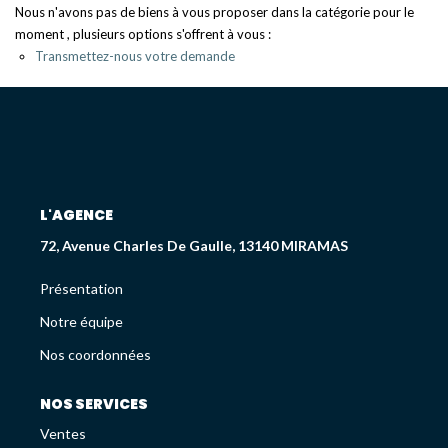
Déjà Vendus
Nous n'avons pas de biens à vous proposer dans la catégorie pour le
moment , plusieurs options s'offrent à vous :
Transmettez-nous votre demande
CRÉDIT IMMOBILIER
PATRIMOINE
Présentation
L'AGENCE
Devis En Assurance Professionnelle
72, Avenue Charles De Gaulle, 13140 MIRAMAS
Présentation
L'AGENCE
Notre équipe
Présentation
Nos coordonnées
Notre Équipe
Liste Des Documents
NOS SERVICES
Nos Coordonnées
Ventes