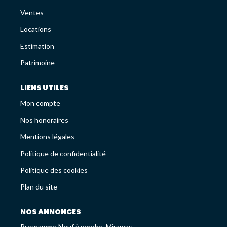
Avis Clients
Ventes
Recrutement
Locations
Estimation
LES NEWS
Patrimoine
ESTIMEZ VOTRE BIEN
LIENS UTILES
Mon compte
Nos honoraires
Mentions légales
Politique de confidentialité
Politique des cookies
Plan du site
NOS ANNONCES
Programme Neuf à vendre, Miramas