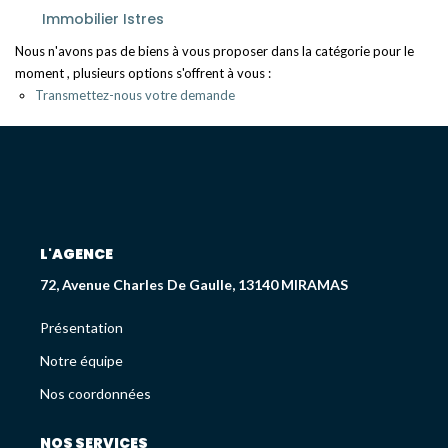
Déjà Vendus
Immobilier Istres
Nous n'avons pas de biens à vous proposer dans la catégorie pour le
moment , plusieurs options s'offrent à vous :
CRÉDIT IMMOBILIER
Transmettez-nous votre demande
PATRIMOINE
Présentation
Devis En Assurance Professionnelle
L'AGENCE
72, Avenue Charles De Gaulle, 13140 MIRAMAS
L'AGENCE
Présentation
Présentation
Notre équipe
Notre Équipe
Nos coordonnées
Liste Des Documents
Nos Coordonnées
NOS SERVICES