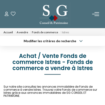
CONTACTEZ-NOUS
Accueil
A vendre
Fonds de commerce
Istres
PROGRAMMES NEUFS
Modifier les critères de recherche
Type de transaction
Localisation
Acheter
Localisation
Fos Sur Mer - Le Domaine Des Romarins
Achat / Vente Fonds de
Type de bien
Fos Sur Mer - Les Jardins De Bos
Sélectionnez...
commerce Istres - Fonds de
Surface min
Orgon - Le Domaine Du Musée
commerce a vendre à Istres
Budget max
Plus de critères
NOS BIENS
Créer une alerte
Sur notre site consultez les annonces immobilière de Fonds de
commerce à vendre Istres. Trouvez votre Fonds de commerce sur
A La Vente
Istres grâce aux annonces immobilières de SG CONSEIL ET
PATRIMOINE.
A La Location