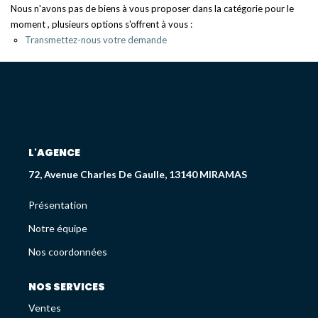
Déjà Vendus
Nous n'avons pas de biens à vous proposer dans la catégorie pour le
moment , plusieurs options s'offrent à vous :
Transmettez-nous votre demande
CRÉDIT IMMOBILIER
PATRIMOINE
Présentation
L'AGENCE
Devis En Assurance Professionnelle
72, Avenue Charles De Gaulle, 13140 MIRAMAS
Présentation
L'AGENCE
Notre équipe
Présentation
Nos coordonnées
Notre Équipe
Liste Des Documents
NOS SERVICES
Nos Coordonnées
Ventes