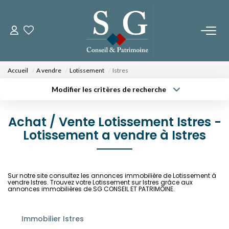
CONTACTEZ-NOUS
Accueil
A vendre
Lotissement
Istres
PROGRAMMES NEUFS
Modifier les critères de recherche
Type de transaction
Localisation
Acheter
Localisation
Fos Sur Mer - Le Domaine Des Romarins
Achat / Vente Lotissement Istres -
Type de bien
Fos Sur Mer - Les Jardins De Bos
Sélectionnez...
Lotissement a vendre à Istres
Surface min
Orgon - Le Domaine Du Musée
Budget max
Plus de critères
Sur notre site consultez les annonces immobilière de Lotissement à
NOS BIENS
vendre Istres. Trouvez votre Lotissement sur Istres grâce aux
Créer une alerte
annonces immobilières de SG CONSEIL ET PATRIMOINE.
A La Vente
A La Location
Immobilier Istres