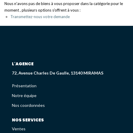
Déjà Vendus
Nous n'avons pas de biens à vous proposer dans la catégorie pour le
moment , plusieurs options s'offrent à vous :
Transmettez-nous votre demande
CRÉDIT IMMOBILIER
PATRIMOINE
Présentation
L'AGENCE
Devis En Assurance Professionnelle
72, Avenue Charles De Gaulle, 13140 MIRAMAS
Présentation
L'AGENCE
Notre équipe
Présentation
Nos coordonnées
Notre Équipe
Liste Des Documents
NOS SERVICES
Nos Coordonnées
Ventes