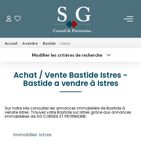
CONTACTEZ-NOUS
Accueil
A vendre
Bastide
Istres
PROGRAMMES NEUFS
Modifier les critères de recherche
Type de transaction
Localisation
Acheter
Localisation
Fos Sur Mer - Le Domaine Des Romarins
Achat / Vente Bastide Istres -
Type de bien
Fos Sur Mer - Les Jardins De Bos
Sélectionnez...
Bastide a vendre à Istres
Surface min
Orgon - Le Domaine Du Musée
Budget max
Plus de critères
Sur notre site consultez les annonces immobilière de Bastide à
NOS BIENS
vendre Istres. Trouvez votre Bastide sur Istres grâce aux annonces
Créer une alerte
immobilières de SG CONSEIL ET PATRIMOINE.
A La Vente
A La Location
Immobilier Istres