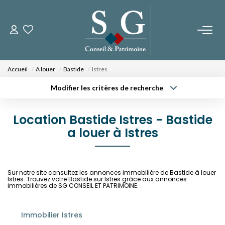
CONTACTEZ-NOUS
Accueil
A louer
Bastide
Istres
PROGRAMMES NEUFS
Modifier les critères de recherche
Type de transaction
Localisation
Acheter
Localisation
Fos Sur Mer - Le Domaine Des Romarins
Location Bastide Istres - Bastide
Type de bien
Fos Sur Mer - Les Jardins De Bos
Sélectionnez...
a louer à Istres
Surface min
Orgon - Le Domaine Du Musée
Budget max
Plus de critères
Sur notre site consultez les annonces immobilière de Bastide à louer
NOS BIENS
Istres. Trouvez votre Bastide sur Istres grâce aux annonces
Créer une alerte
immobilières de SG CONSEIL ET PATRIMOINE.
A La Vente
A La Location
Immobilier Istres