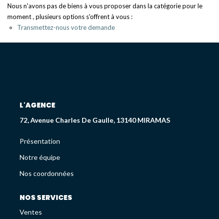
Déjà Vendus
Nous n'avons pas de biens à vous proposer dans la catégorie pour le
moment , plusieurs options s'offrent à vous :
Transmettez-nous votre demande
CRÉDIT IMMOBILIER
PATRIMOINE
Présentation
L'AGENCE
Devis En Assurance Professionnelle
72, Avenue Charles De Gaulle, 13140 MIRAMAS
Présentation
L'AGENCE
Notre équipe
Présentation
Nos coordonnées
Notre Équipe
Liste Des Documents
NOS SERVICES
Nos Coordonnées
Ventes