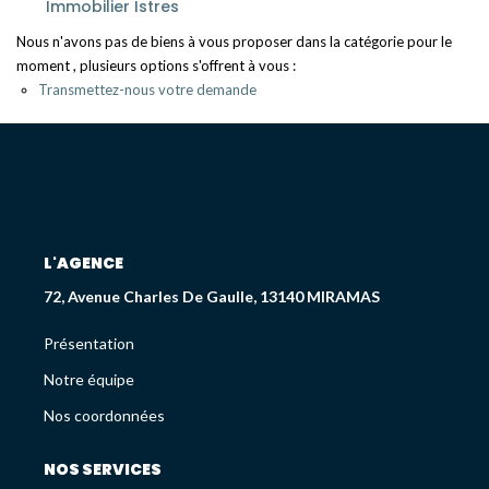
Immobilier Istres
Déjà Vendus
Nous n'avons pas de biens à vous proposer dans la catégorie pour le
moment , plusieurs options s'offrent à vous :
CRÉDIT IMMOBILIER
Transmettez-nous votre demande
PATRIMOINE
Présentation
Devis En Assurance Professionnelle
L'AGENCE
72, Avenue Charles De Gaulle, 13140 MIRAMAS
L'AGENCE
Présentation
Présentation
Notre équipe
Nos coordonnées
Notre Équipe
Liste Des Documents
Nos Coordonnées
NOS SERVICES