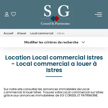
CONTACTEZ-NOUS
Accueil
A louer
Local commercial
Istres
PROGRAMMES NEUFS
Modifier les critères de recherche
Type de transaction
Localisation
Acheter
Localisation
Fos Sur Mer - Le Domaine Des Romarins
Location Local commercial Istres
Type de bien
Fos Sur Mer - Les Jardins De Bos
Sélectionnez...
- Local commercial a louer à
Surface min
Orgon - Le Domaine Du Musée
Istres
Budget max
Plus de critères
NOS BIENS
Créer une alerte
Sur notre site consultez les annonces immobilière de Local
commercial à louer Istres. Trouvez votre Local commercial sur Istres
A La Vente
grâce aux annonces immobilières de SG CONSEIL ET PATRIMOINE.
A La Location