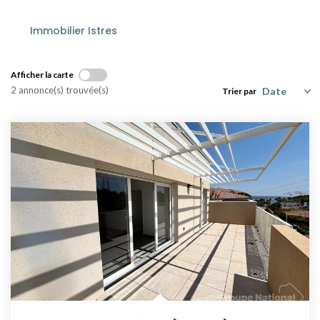
Déjà Vendus
Immobilier Istres
CRÉDIT IMMOBILIER
Afficher la carte
2 annonce(s) trouvée(s)
Trier par
PATRIMOINE
Présentation
Devis En Assurance Professionnelle
L'AGENCE
Présentation
Notre Équipe
Liste Des Documents
Nos Coordonnées