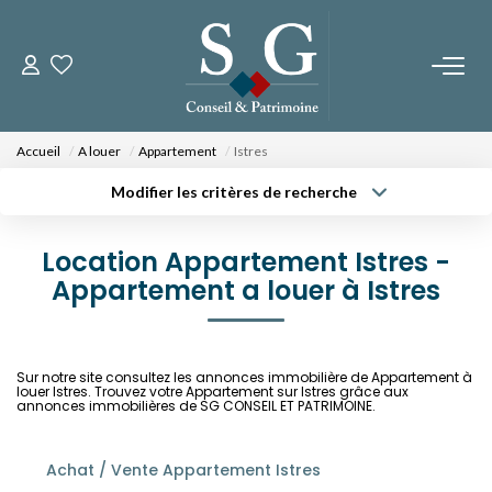
CONTACTEZ-NOUS
Accueil
A louer
Appartement
Istres
PROGRAMMES NEUFS
Modifier les critères de recherche
Type de transaction
Localisation
Acheter
Localisation
Fos Sur Mer - Le Domaine Des Romarins
Location Appartement Istres -
Type de bien
Fos Sur Mer - Les Jardins De Bos
Sélectionnez...
Appartement a louer à Istres
Surface min
Orgon - Le Domaine Du Musée
Budget max
Plus de critères
Sur notre site consultez les annonces immobilière de Appartement à
NOS BIENS
louer Istres. Trouvez votre Appartement sur Istres grâce aux
Créer une alerte
annonces immobilières de SG CONSEIL ET PATRIMOINE.
A La Vente
A La Location
Achat / Vente Appartement Istres