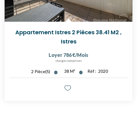
Appartement Istres 2 Pièces 38.41 M2
,
Istres
Loyer 786 €/mois
charges comprises
38
M²
Réf :
2020
2
Pièce(s)