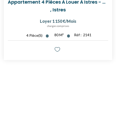
Avis Clients
Appartement 4 Pièces À Louer À Istres - Quartier...
,
Istres
Recrutement
Loyer 1 150 €/mois
charges comprises
LES NEWS
80
M²
Réf :
2141
4
Pièce(s)
ESTIMEZ VOTRE BIEN