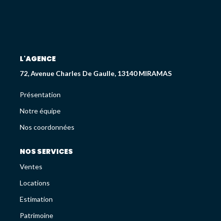
Déjà Vendus
CRÉDIT IMMOBILIER
L'AGENCE
PATRIMOINE
72, Avenue Charles De Gaulle, 13140 MIRAMAS
Présentation
Présentation
Devis En Assurance Professionnelle
Notre équipe
Nos coordonnées
L'AGENCE
NOS SERVICES
Ventes
Présentation
Locations
Notre Équipe
Liste Des Documents
Estimation
Nos Coordonnées
Patrimoine