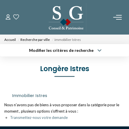
CONTACTEZ-NOUS
Accueil
Recherche par ville
immobilier Istres
PROGRAMMES NEUFS
Modifier les critères de recherche
Type de transaction
Localisation
Acheter
Localisation
Fos Sur Mer - Le Domaine Des Romarins
Longère Istres
Type de bien
Fos Sur Mer - Les Jardins De Bos
Sélectionnez...
Surface min
Orgon - Le Domaine Du Musée
Budget max
Plus de critères
Immobilier Istres
NOS BIENS
Créer une alerte
Nous n'avons pas de biens à vous proposer dans la catégorie pour le
moment , plusieurs options s'offrent à vous :
A La Vente
Transmettez-nous votre demande
A La Location