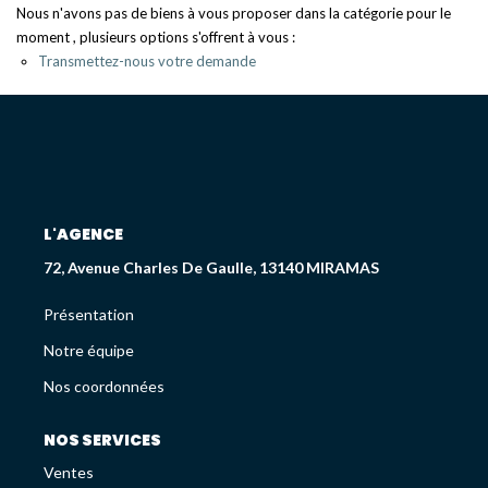
Déjà Vendus
Nous n'avons pas de biens à vous proposer dans la catégorie pour le
moment , plusieurs options s'offrent à vous :
Transmettez-nous votre demande
CRÉDIT IMMOBILIER
PATRIMOINE
Présentation
L'AGENCE
Devis En Assurance Professionnelle
72, Avenue Charles De Gaulle, 13140 MIRAMAS
Présentation
L'AGENCE
Notre équipe
Présentation
Nos coordonnées
Notre Équipe
Liste Des Documents
NOS SERVICES
Nos Coordonnées
Ventes