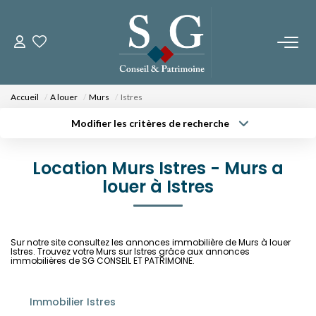
CONTACTEZ-NOUS
Accueil
A louer
Murs
Istres
PROGRAMMES NEUFS
Modifier les critères de recherche
Type de transaction
Localisation
Acheter
Localisation
Fos Sur Mer - Le Domaine Des Romarins
Location Murs Istres - Murs a
Type de bien
Fos Sur Mer - Les Jardins De Bos
Sélectionnez...
louer à Istres
Surface min
Orgon - Le Domaine Du Musée
Budget max
Plus de critères
Sur notre site consultez les annonces immobilière de Murs à louer
NOS BIENS
Istres. Trouvez votre Murs sur Istres grâce aux annonces
Créer une alerte
immobilières de SG CONSEIL ET PATRIMOINE.
A La Vente
A La Location
Immobilier Istres