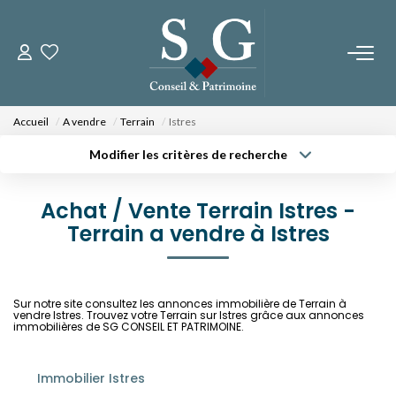
CONTACTEZ-NOUS
Accueil
A vendre
Terrain
Istres
PROGRAMMES NEUFS
Modifier les critères de recherche
Type de transaction
Localisation
Acheter
Localisation
Fos Sur Mer - Le Domaine Des Romarins
Achat / Vente Terrain Istres -
Type de bien
Fos Sur Mer - Les Jardins De Bos
Sélectionnez...
Terrain a vendre à Istres
Surface min
Orgon - Le Domaine Du Musée
Budget max
Plus de critères
Sur notre site consultez les annonces immobilière de Terrain à
NOS BIENS
vendre Istres. Trouvez votre Terrain sur Istres grâce aux annonces
Créer une alerte
immobilières de SG CONSEIL ET PATRIMOINE.
A La Vente
A La Location
Immobilier Istres