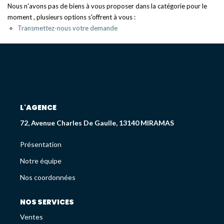
Déjà Vendus
Nous n'avons pas de biens à vous proposer dans la catégorie pour le
moment , plusieurs options s'offrent à vous :
Transmettez-nous votre demande
CRÉDIT IMMOBILIER
PATRIMOINE
Présentation
L'AGENCE
Devis En Assurance Professionnelle
72, Avenue Charles De Gaulle, 13140 MIRAMAS
Présentation
L'AGENCE
Notre équipe
Présentation
Nos coordonnées
Notre Équipe
Liste Des Documents
NOS SERVICES
Nos Coordonnées
Ventes