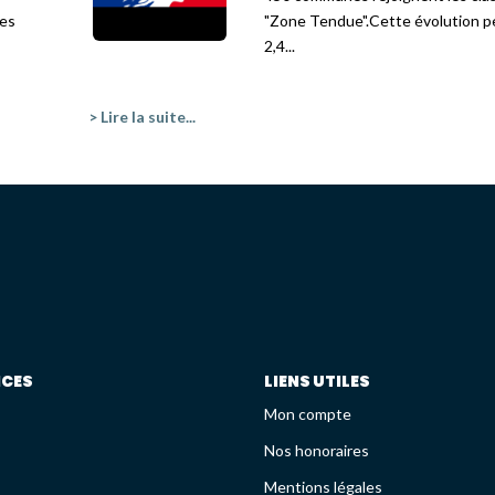
res
"Zone Tendue".Cette évolution p
2,4...
> Lire la suite...
ICES
LIENS UTILES
Mon compte
Nos honoraires
Mentions légales