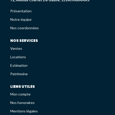
Déjà Vendus
Présentation
Notre équipe
CRÉDIT IMMOBILIER
Nos coordonnées
PATRIMOINE
NOS SERVICES
Ventes
Présentation
Locations
Devis En Assurance Professionnelle
Estimation
Patrimoine
L'AGENCE
LIENS UTILES
Présentation
Mon compte
Notre Équipe
Liste Des Documents
Nos honoraires
Nos Coordonnées
Mentions légales